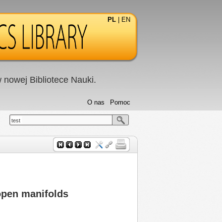
PL
|
EN
nowej Bibliotece Nauki.
O nas
Pomoc
test
open manifolds