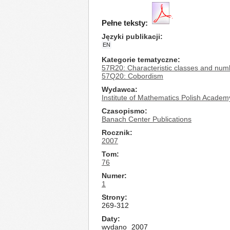
Pełne teksty:
Języki publikacji
EN
Kategorie tematyczne
57R20: Characteristic classes and num
57Q20: Cobordism
Wydawca
Institute of Mathematics Polish Academ
Czasopismo
Banach Center Publications
Rocznik
2007
Tom
76
Numer
1
Strony
269-312
Daty
wydano
2007