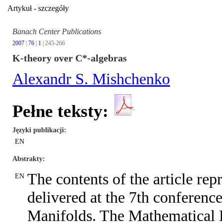
Artykuł - szczegóły
Banach Center Publications
2007
|
76
|
1
| 245-266
K-theory over C*-algebras
Alexandr S. Mishchenko
Pełne teksty:
Języki publikacji
EN
Abstrakty
The contents of the article re
EN
delivered at the 7th conferen
Manifolds. The Mathematical 