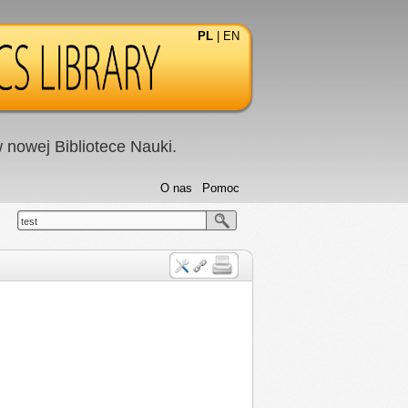
PL
|
EN
nowej Bibliotece Nauki.
O nas
Pomoc
test