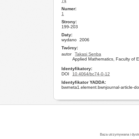
74
Numer
1
Strony
199-203
Daty
wydano
2006
Twórcy
autor
Takasi Senba
Applied Mathematics, Faculty of E
Identyfikatory
DOI
10.4064/bc74-0-12
Identyfikator YADDA
bwmeta1.element.bwnjournal-article-d
Baza utrzymywana i dys