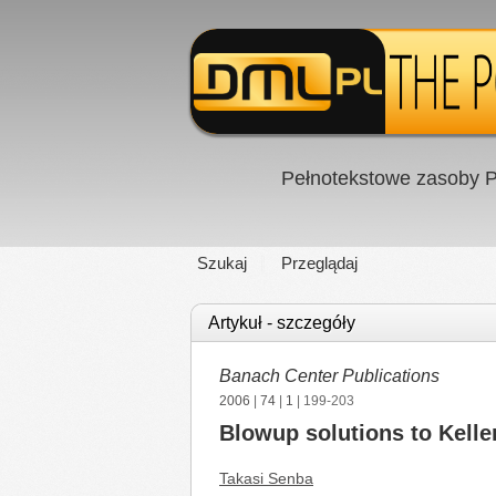
Pełnotekstowe zasoby P
Szukaj
Przeglądaj
Artykuł - szczegóły
Banach Center Publications
2006
|
74
|
1
| 199-203
Blowup solutions to Kelle
Takasi Senba