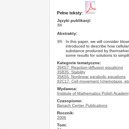
Pełne teksty:
Języki publikacji
EN
Abstrakty
In this paper, we will consider blo
EN
introduced to describe how cellula
substance produced by themselves.
some results for solutions to simpli
Kategorie tematyczne
35K57: Reaction-diffusion equations
35B35: Stability
35K55: Nonlinear parabolic equations
92C17: Cell movement (chemotaxis, etc
Wydawca
Institute of Mathematics Polish Academ
Czasopismo
Banach Center Publications
Rocznik
2006
Tom