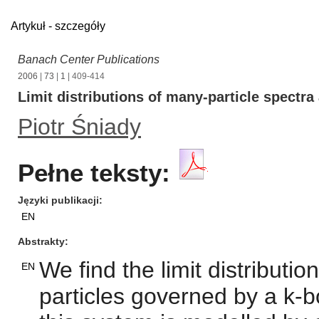
Artykuł - szczegóły
Banach Center Publications
2006
|
73
|
1
| 409-414
Limit distributions of many-particle spectr
Piotr Śniady
Pełne teksty:
Języki publikacji
EN
Abstrakty
We find the limit distributi
EN
particles governed by a k-b