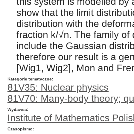
this system is modelled by
show that the limit distrib
distribution with the defor
fraction k/√n. The family o
include the Gaussian distri
therefore our result is a ge
[Wig1, Wig2], Mon and Fre
Kategorie tematyczne
81V35: Nuclear physics
81V70: Many-body theory; qu
Wydawca
Institute of Mathematics Pol
Czasopismo