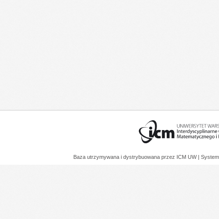
Baza utrzymywana i dystrybuowana przez
ICM UW
| System