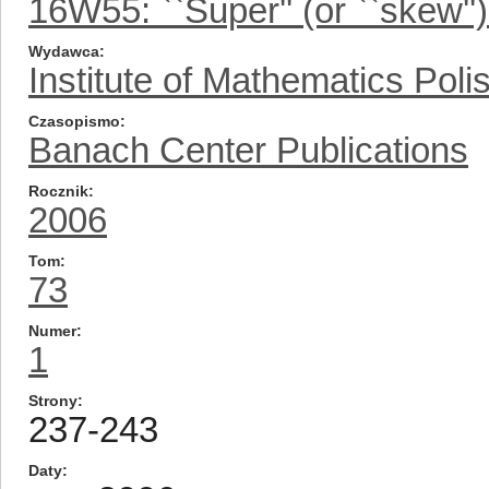
16W55: ``Super'' (or ``skew'')
Wydawca
Institute of Mathematics Pol
Czasopismo
Banach Center Publications
Rocznik
2006
Tom
73
Numer
1
Strony
237-243
Daty