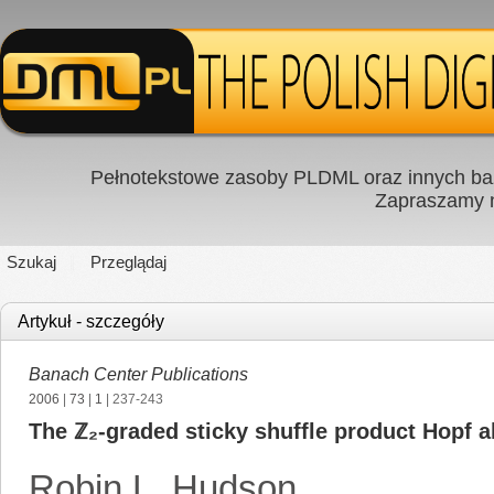
Pełnotekstowe zasoby PLDML oraz innych baz
Zapraszamy
Szukaj
Przeglądaj
Artykuł - szczegóły
Banach Center Publications
2006
|
73
|
1
| 237-243
The ℤ₂-graded sticky shuffle product Hopf a
Robin L. Hudson