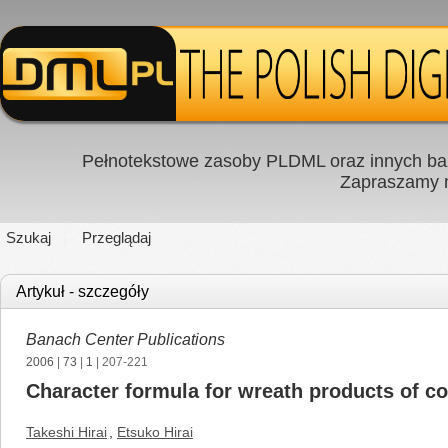
Pełnotekstowe zasoby PLDML oraz innych baz
Zapraszamy
Szukaj
Przeglądaj
Artykuł - szczegóły
Banach Center Publications
2006
|
73
|
1
| 207-221
Character formula for wreath products of c
Takeshi Hirai
,
Etsuko Hirai