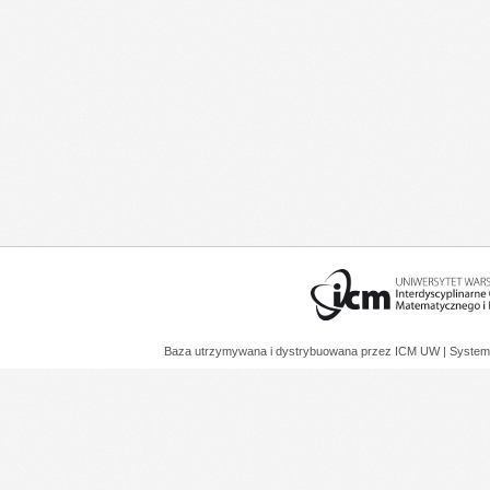
Baza utrzymywana i dystrybuowana przez
ICM UW
| System