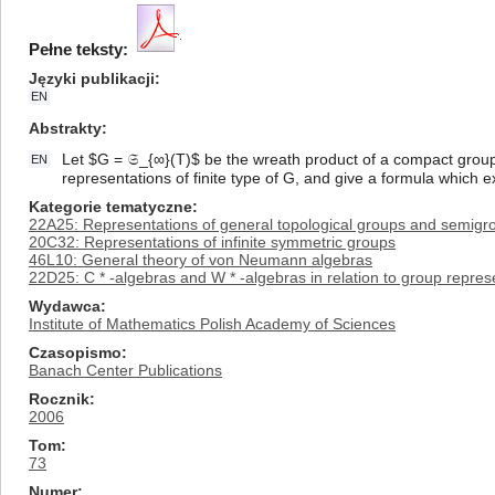
Pełne teksty:
Języki publikacji
EN
Abstrakty
Let $G = 𝔖_{∞}(T)$ be the wreath product of a compact group 
EN
representations of finite type of G, and give a formula which ex
Kategorie tematyczne
22A25: Representations of general topological groups and semigr
20C32: Representations of infinite symmetric groups
46L10: General theory of von Neumann algebras
22D25: C * -algebras and W * -algebras in relation to group repres
Wydawca
Institute of Mathematics Polish Academy of Sciences
Czasopismo
Banach Center Publications
Rocznik
2006
Tom
73
Numer