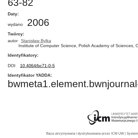
63-82
Daty
2006
wydano
Twórcy
autor
Stanisław Bylka
Institute of Computer Science, Polish Academy of Sciences,
Identyfikatory
DOI
10.4064/bc71-0-5
Identyfikator YADDA
bwmeta1.element.bwnjournal-
Baza utrzymywana i dystrybuowana przez
ICM UW
| System