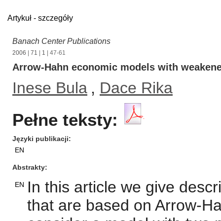
Artykuł - szczegóły
Banach Center Publications
2006
|
71
|
1
| 47-61
Arrow-Hahn economic models with weakened
Inese Bula
,
Dace Rika
Pełne teksty:
Języki publikacji
EN
Abstrakty
In this article we give des
EN
that are based on Arrow-H