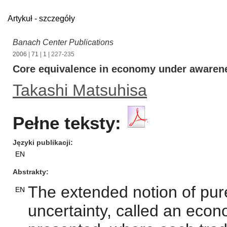
Artykuł - szczegóły
Banach Center Publications
2006
|
71
|
1
| 227-235
Core equivalence in economy under awaren
Takashi Matsuhisa
Pełne teksty:
Języki publikacji
EN
Abstrakty
The extended notion of pu
EN
uncertainty, called an econ