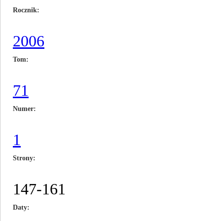
Rocznik
2006
Tom
71
Numer
1
Strony
147-161
Daty