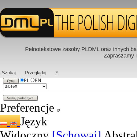
Pełnotekstowe zasoby PLDML oraz innych baz
Zapraszamy
PL
|
EN
Szukaj
Przeglądaj
PL
EN
Preferencje
Język
Widoczny
[Schowaj]
Abstra