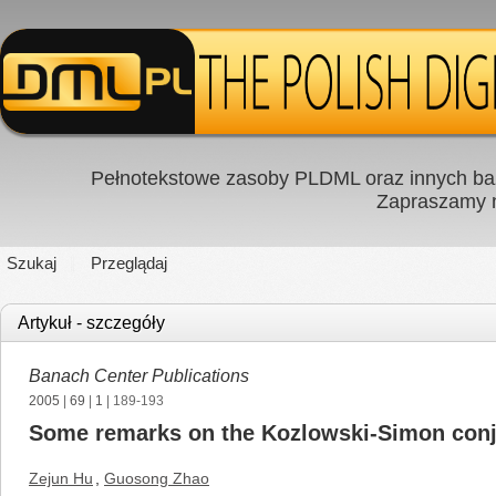
Pełnotekstowe zasoby PLDML oraz innych baz
Zapraszamy
Szukaj
Przeglądaj
Artykuł - szczegóły
Banach Center Publications
2005
|
69
|
1
| 189-193
Some remarks on the Kozlowski-Simon conjec
Zejun Hu
,
Guosong Zhao