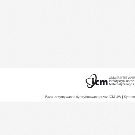
Baza utrzymywana i dystrybuowana przez
ICM UW
| System