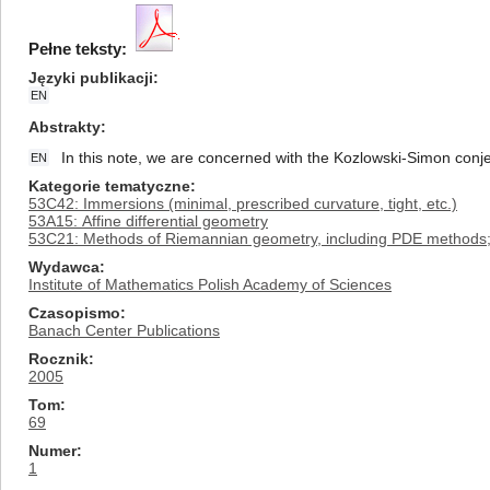
Pełne teksty:
Języki publikacji
EN
Abstrakty
In this note, we are concerned with the Kozlowski-Simon conjec
EN
Kategorie tematyczne
53C42: Immersions (minimal, prescribed curvature, tight, etc.)
53A15: Affine differential geometry
53C21: Methods of Riemannian geometry, including PDE methods; c
Wydawca
Institute of Mathematics Polish Academy of Sciences
Czasopismo
Banach Center Publications
Rocznik
2005
Tom
69
Numer
1