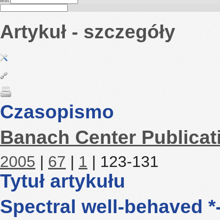
test
Artykuł - szczegóły
Czasopismo
Banach Center Publicat
2005
|
67
|
1
| 123-131
Tytuł artykułu
Spectral well-behaved *