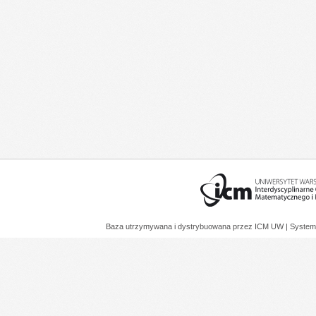
Baza utrzymywana i dystrybuowana przez
ICM UW
| System