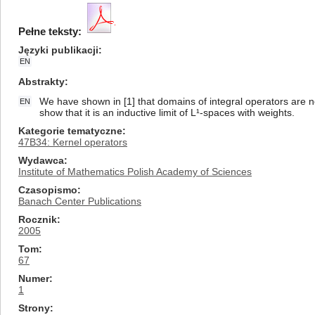
Pełne teksty:
Języki publikacji
EN
Abstrakty
We have shown in [1] that domains of integral operators are n
EN
show that it is an inductive limit of L¹-spaces with weights.
Kategorie tematyczne
47B34: Kernel operators
Wydawca
Institute of Mathematics Polish Academy of Sciences
Czasopismo
Banach Center Publications
Rocznik
2005
Tom
67
Numer
1
Strony