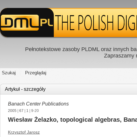
Pełnotekstowe zasoby PLDML oraz innych baz
Zapraszamy
Szukaj
Przeglądaj
Artykuł - szczegóły
Banach Center Publications
2005
|
67
|
1
| 9-20
Wiesław Żelazko, topological algebras, Ban
Krzysztof Jarosz