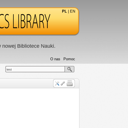
PL
|
EN
nowej Bibliotece Nauki.
O nas
Pomoc
test