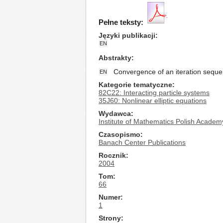
Pełne teksty:
Języki publikacji
EN
Abstrakty
Convergence of an iteration sequen
EN
Kategorie tematyczne
82C22: Interacting particle systems
35J60: Nonlinear elliptic equations
Wydawca
Institute of Mathematics Polish Academ
Czasopismo
Banach Center Publications
Rocznik
2004
Tom
66
Numer
1
Strony