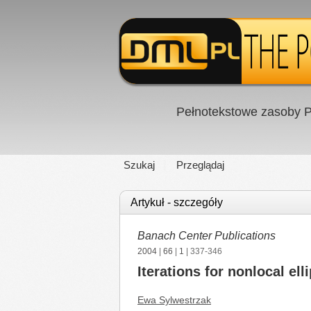
Pełnotekstowe zasoby P
Szukaj
Przeglądaj
Artykuł - szczegóły
Banach Center Publications
2004
|
66
|
1
| 337-346
Iterations for nonlocal ell
Ewa Sylwestrzak