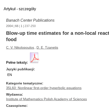
Artykuł - szczegóły
Banach Center Publications
2004
|
66
|
1
| 237-250
Blow-up time estimates for a non-local react
food
C. V. Nikolopoulos
,
D. E. Tzanetis
Pełne teksty:
Języki publikacji
EN
Kategorie tematyczne
35L60: Nonlinear first-order hyperbolic equations
Wydawca
Institute of Mathematics Polish Academy of Sciences
Czasopismo