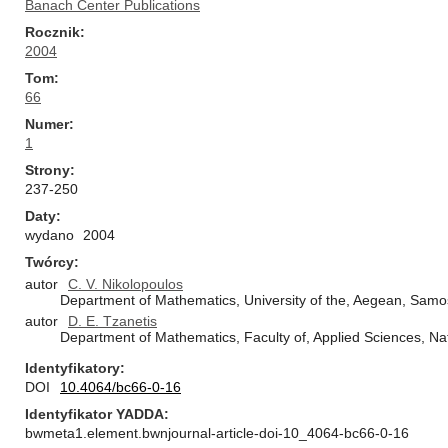
Banach Center Publications
Rocznik
2004
Tom
66
Numer
1
Strony
237-250
Daty
wydano
2004
Twórcy
autor
C. V. Nikolopoulos
Department of Mathematics, University of the, Aegean, Sam
autor
D. E. Tzanetis
Department of Mathematics, Faculty of, Applied Sciences, Nat
Identyfikatory
DOI
10.4064/bc66-0-16
Identyfikator YADDA
bwmeta1.element.bwnjournal-article-doi-10_4064-bc66-0-16