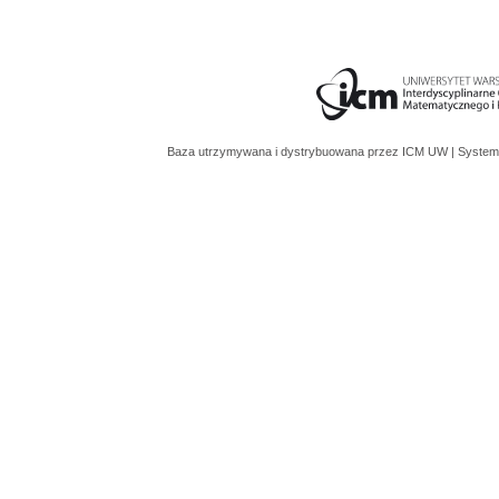
Baza utrzymywana i dystrybuowana przez
ICM UW
| System