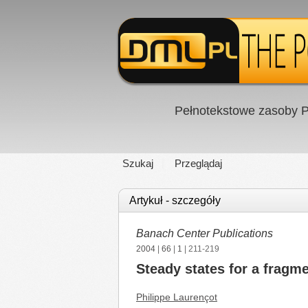
Pełnotekstowe zasoby P
Szukaj
Przeglądaj
Artykuł - szczegóły
Banach Center Publications
2004
|
66
|
1
| 211-219
Steady states for a fragme
Philippe Laurençot