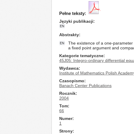
Pełne teksty:
Języki publikacji
EN
Abstrakty
The existence of a one-parameter f
EN
a fixed point argument and compa
Kategorie tematyczne
45J05: Integro-ordinary differential equ
Wydawca
Institute of Mathematics Polish Academ
Czasopismo
Banach Center Publications
Rocznik
2004
Tom
66
Numer
1
Strony