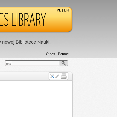
PL
|
EN
nowej Bibliotece Nauki.
O nas
Pomoc
test