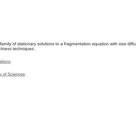
amily of stationary solutions to a fragmentation equation with size diff
ctness techniques.
ations
y of Sciences