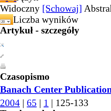
Widoczny
[Schowaj]
Abstra
Liczba wyników
Artykuł - szczegóły
Czasopismo
Banach Center Publicatio
2004
|
65
|
1
| 125-133