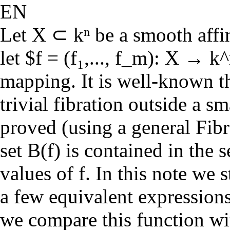
EN
Let X ⊂ kⁿ be a smooth affi
let $f = (f₁,..., f_m): X →
mapping. It is well-known th
trivial fibration outside a sm
proved (using a general Fibr
set B(f) is contained in the s
values of f. In this note we
a few equivalent expressions 
we compare this function wi