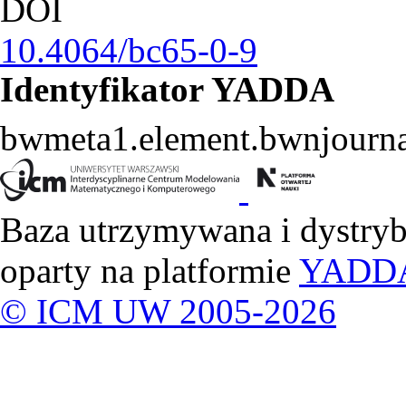
DOI
10.4064/bc65-0-9
Identyfikator YADDA
bwmeta1.element.bwnjourna
Baza utrzymywana i dystry
oparty na platformie
YADD
© ICM UW 2005-2026