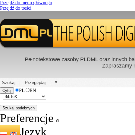
Przejdź do menu głównego
Przejdź do treści
Pełnotekstowe zasoby PLDML oraz innych baz
Zapraszamy
PL
|
EN
Szukaj
Przeglądaj
PL
EN
Preferencje
Język