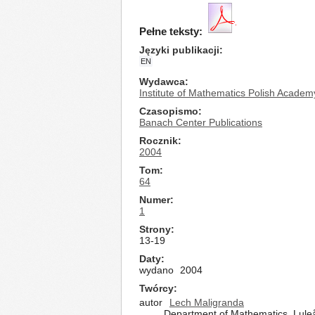
Pełne teksty:
Języki publikacji
EN
Wydawca
Institute of Mathematics Polish Academ
Czasopismo
Banach Center Publications
Rocznik
2004
Tom
64
Numer
1
Strony
13-19
Daty
wydano
2004
Twórcy
autor
Lech Maligranda
Department of Mathematics, Luleå