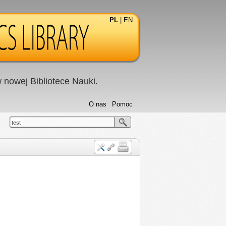
PL
|
EN
nowej Bibliotece Nauki.
O nas
Pomoc
test