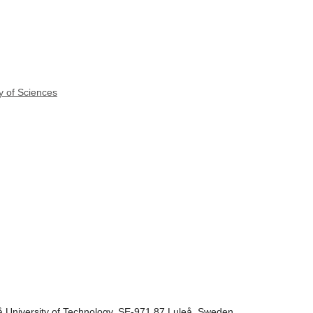
y of Sciences
 University of Technology, SE-971 87 Luleå, Sweden