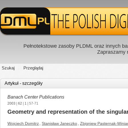
Pełnotekstowe zasoby PLDML oraz innych baz
Zapraszamy
Szukaj
Przeglądaj
Artykuł - szczegóły
Banach Center Publications
2003
|
62
|
1
| 57-71
Geometry and representation of the singula
Wojciech Domitrz
,
Stanisław Janeczko
,
Zbigniew Pasternak-Winiar