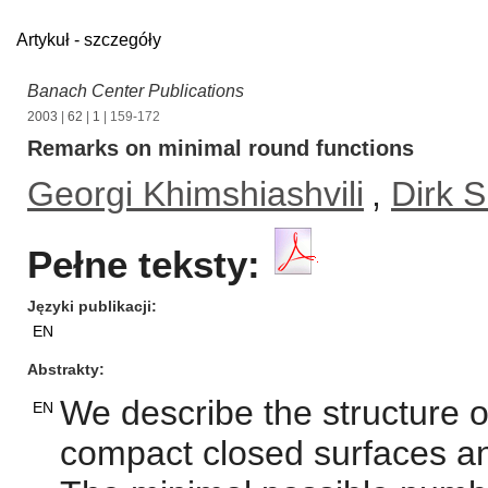
Artykuł - szczegóły
Banach Center Publications
2003
|
62
|
1
| 159-172
Remarks on minimal round functions
Georgi Khimshiashvili
,
Dirk 
Pełne teksty:
Języki publikacji
EN
Abstrakty
We describe the structure o
EN
compact closed surfaces an