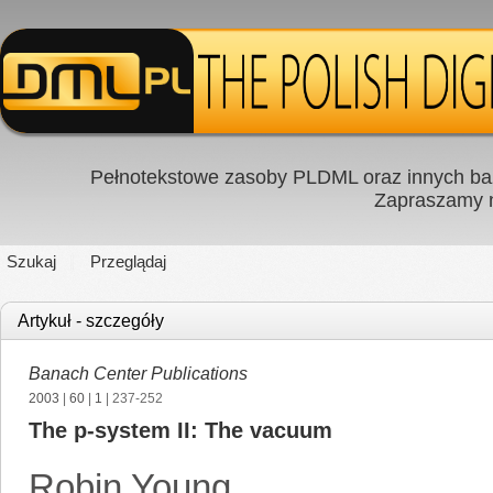
Pełnotekstowe zasoby PLDML oraz innych baz
Zapraszamy
Szukaj
Przeglądaj
Artykuł - szczegóły
Banach Center Publications
2003
|
60
|
1
| 237-252
The p-system II: The vacuum
Robin Young