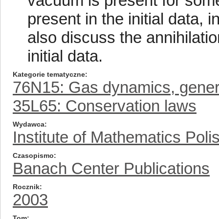
vacuum is present for some 
present in the initial data,
also discuss the annihilati
initial data.
Kategorie tematyczne
76N15: Gas dynamics, gener
35L65: Conservation laws
Wydawca
Institute of Mathematics Pol
Czasopismo
Banach Center Publications
Rocznik
2003
Tom