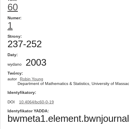
60
Numer
1
Strony
237-252
Daty
2003
wydano
Twórcy
autor
Robin Young
Department of Mathematics & Statistics, University of Mas
Identyfikatory
DOI
10.4064/bc60-0-19
Identyfikator YADDA
bwmeta1.element.bwnjournal-