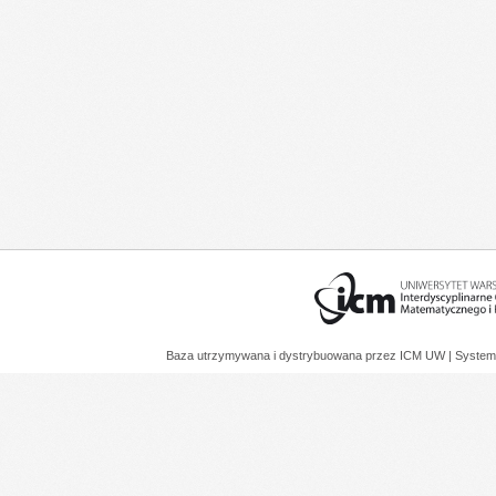
Baza utrzymywana i dystrybuowana przez
ICM UW
| System