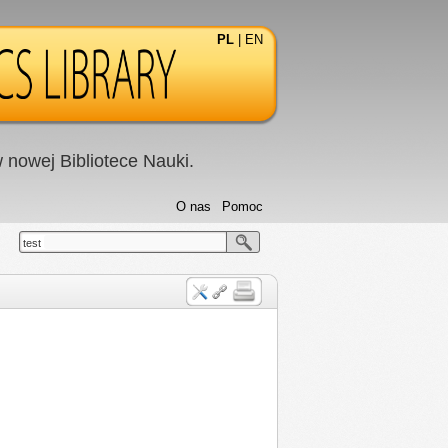
PL
|
EN
nowej Bibliotece Nauki.
O nas
Pomoc
test