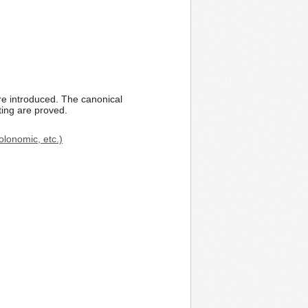
are introduced. The canonical
ting are proved.
olonomic, etc.)