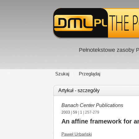
Pełnotekstowe zasoby P
Szukaj
Przeglądaj
Artykuł - szczegóły
Banach Center Publications
2003
|
59
|
1
| 257-279
An affine framework for a
Paweł Urbański