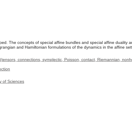
ped. The concepts of special affine bundles and special affine duality 
angian and Hamiltonian formulations of the dynamics in the affine set
(tensors, connections, symplectic, Poisson, contact, Riemannian, nonh
ection
y of Sciences