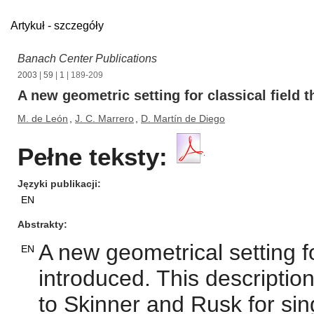
Artykuł - szczegóły
Banach Center Publications
2003
|
59
|
1
| 189-209
A new geometric setting for classical field t
M. de León
,
J. C. Marrero
,
D. Martín de Diego
Pełne teksty:
Języki publikacji
EN
Abstrakty
A new geometrical setting for
EN
introduced. This description
to Skinner and Rusk for sin