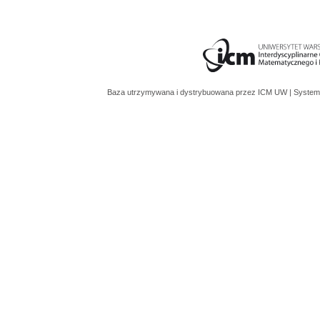
Baza utrzymywana i dystrybuowana przez
ICM UW
| System