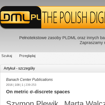
Pełnotekstowe zasoby PLDML oraz innych baz
Zapraszamy
Szukaj
Przeglądaj
Artykuł - szczegóły
Banach Center Publications
2016
|
108
|
1
| 239-253
On metric σ-discrete spaces
Szymon Plewik
,
Marta Walc