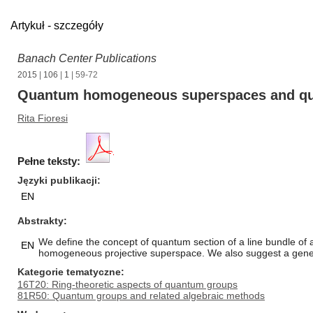
Artykuł - szczegóły
Banach Center Publications
2015
|
106
|
1
| 59-72
Quantum homogeneous superspaces and qua
Rita Fioresi
Pełne teksty:
Języki publikacji
EN
Abstrakty
We define the concept of quantum section of a line bundle o
EN
homogeneous projective superspace. We also suggest a genera
Kategorie tematyczne
16T20: Ring-theoretic aspects of quantum groups
81R50: Quantum groups and related algebraic methods