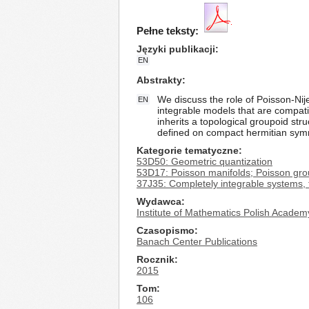
Pełne teksty:
Języki publikacji
EN
Abstrakty
We discuss the role of Poisson-Nij
EN
integrable models that are compatib
inherits a topological groupoid s
defined on compact hermitian symme
Kategorie tematyczne
53D50: Geometric quantization
53D17: Poisson manifolds; Poisson gro
37J35: Completely integrable systems, 
Wydawca
Institute of Mathematics Polish Academ
Czasopismo
Banach Center Publications
Rocznik
2015
Tom
106