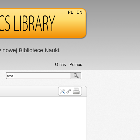
PL
|
EN
nowej Bibliotece Nauki.
O nas
Pomoc
test