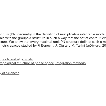
enhuis (PN) geometry in the definition of multiplicative integrable mod
le with the groupoid structure in such a way that the set of contour leve
tructure. We show that every maximal rank PN structure defines such a
tric spaces studied by F. Bonechi, J. Qiu and M. Tarlini (arXiv.org, 20
upoids and algebroids
topological structure of phase space, integration methods
y of Sciences