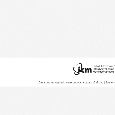
Baza utrzymywana i dystrybuowana przez
ICM UW
| System