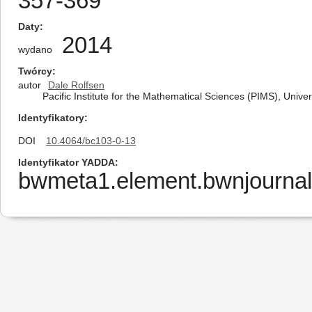
357-369
Daty
2014
wydano
Twórcy
autor
Dale Rolfsen
Pacific Institute for the Mathematical Sciences (PIMS), Univ
Identyfikatory
DOI
10.4064/bc103-0-13
Identyfikator YADDA
bwmeta1.element.bwnjournal-