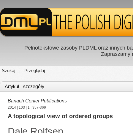
Pełnotekstowe zasoby PLDML oraz innych baz
Zapraszamy
Szukaj
Przeglądaj
Artykuł - szczegóły
Banach Center Publications
2014
|
103
|
1
| 357-369
A topological view of ordered groups
Dale Rolfsen