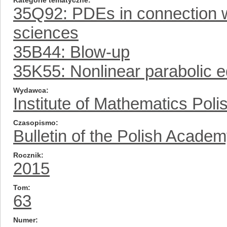
Kategorie tematyczne
35Q92: PDEs in connection wi
sciences
35B44: Blow-up
35K55: Nonlinear parabolic e
Wydawca
Institute of Mathematics Pol
Czasopismo
Bulletin of the Polish Acade
Rocznik
2015
Tom
63
Numer