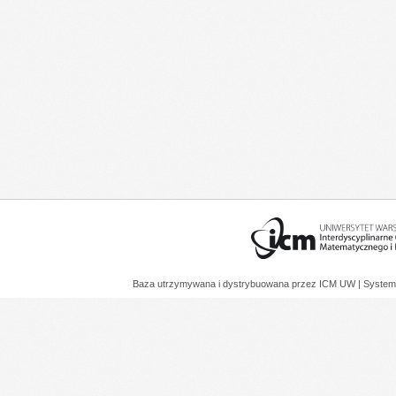
Baza utrzymywana i dystrybuowana przez
ICM UW
| System