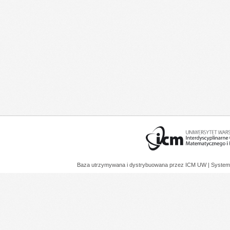
Baza utrzymywana i dystrybuowana przez
ICM UW
| System