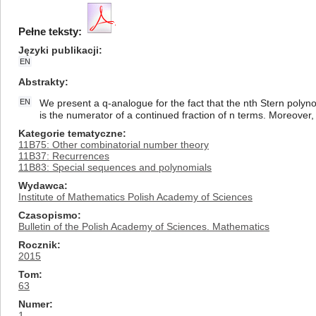
Pełne teksty:
Języki publikacji
EN
Abstrakty
EN
We present a q-analogue for the fact that the nth Stern polynom
is the numerator of a continued fraction of n terms. Moreover,
Kategorie tematyczne
11B75: Other combinatorial number theory
11B37: Recurrences
11B83: Special sequences and polynomials
Wydawca
Institute of Mathematics Polish Academy of Sciences
Czasopismo
Bulletin of the Polish Academy of Sciences. Mathematics
Rocznik
2015
Tom
63
Numer
1