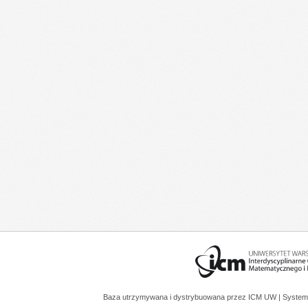
Baza utrzymywana i dystrybuowana przez
ICM UW
| System