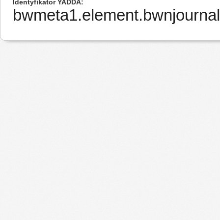
Identyfikator YADDA
bwmeta1.element.bwnjournal-