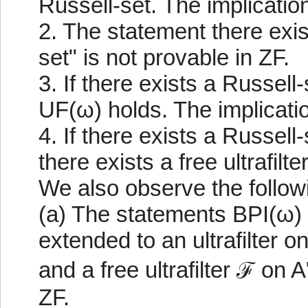
Russell-set. The implication
2. The statement there exist
set" is not provable in ZF.
3. If there exists a Russell-
UF(ω) holds. The implication
4. If there exists a Russell-
there exists a free ultrafilt
We also observe the follow
(a) The statements BPI(ω) 
extended to an ultrafilter o
and a free ultrafilter ℱ on 
ZF.