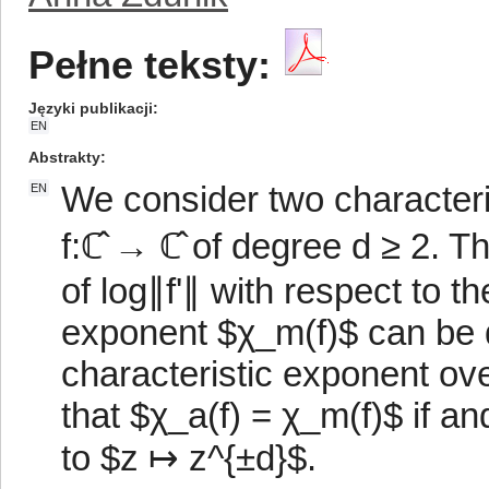
Pełne teksty:
Języki publikacji
EN
Abstrakty
We consider two characteris
EN
f:ℂ̂ → ℂ̂ of degree d ≥ 2. 
of log∥f'∥ with respect to 
exponent $χ_m(f)$ can be 
characteristic exponent over
that $χ_a(f) = χ_m(f)$ if an
to $z ↦ z^{±d}$.