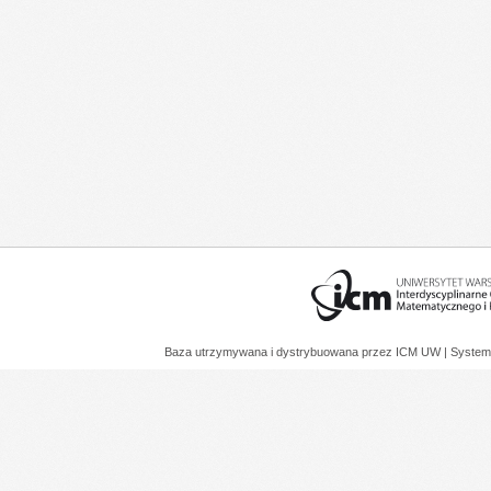
Baza utrzymywana i dystrybuowana przez
ICM UW
| System