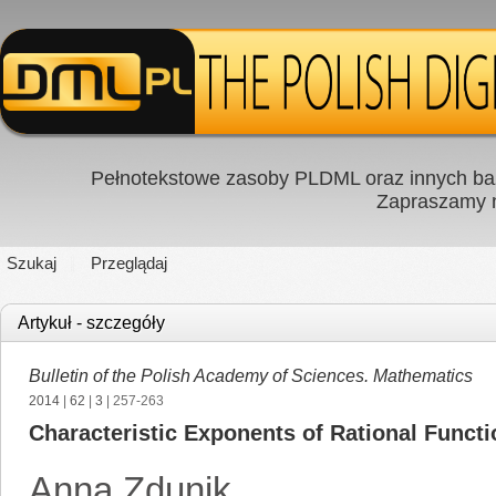
Pełnotekstowe zasoby PLDML oraz innych baz
Zapraszamy
Szukaj
Przeglądaj
Artykuł - szczegóły
Bulletin of the Polish Academy of Sciences. Mathematics
2014
|
62
|
3
| 257-263
Characteristic Exponents of Rational Funct
Anna Zdunik