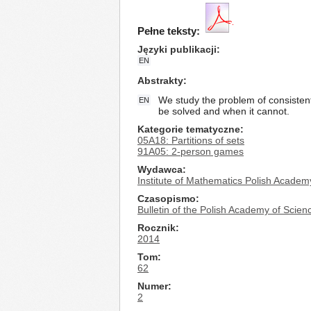
Pełne teksty:
Języki publikacji
EN
Abstrakty
We study the problem of consisten
EN
be solved and when it cannot.
Kategorie tematyczne
05A18: Partitions of sets
91A05: 2-person games
Wydawca
Institute of Mathematics Polish Academ
Czasopismo
Bulletin of the Polish Academy of Scie
Rocznik
2014
Tom
62
Numer
2