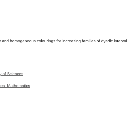
t and homogeneous colourings for increasing families of dyadic interv
y of Sciences
nces. Mathematics