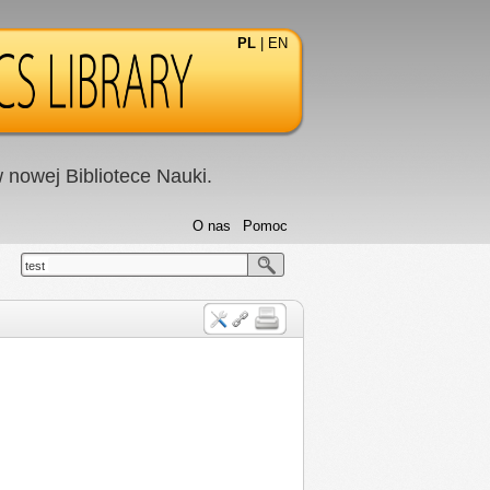
PL
|
EN
nowej Bibliotece Nauki.
O nas
Pomoc
test