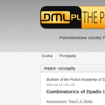
Pełnotekstowe zasoby P
Szukaj
Przeglądaj
Artykuł - szczegóły
Bulletin of the Polish Academy of 
2014
|
62
|
2
| 101-115
Combinatorics of Dyadic I
Anna Kamont
,
Paul F. X. Müller