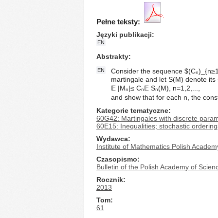
Pełne teksty:
Języki publikacji
EN
Abstrakty
EN
Consider the sequence $(Cₙ)_{n≥1}$
martingale and let S(M) denote its
𝔼 |Mₙ|≤ Cₙ𝔼 Sₙ(M), n=1,2,...,
and show that for each n, the const
Kategorie tematyczne
60G42: Martingales with discrete para
60E15: Inequalities; stochastic ordering
Wydawca
Institute of Mathematics Polish Academ
Czasopismo
Bulletin of the Polish Academy of Scie
Rocznik
2013
Tom
61