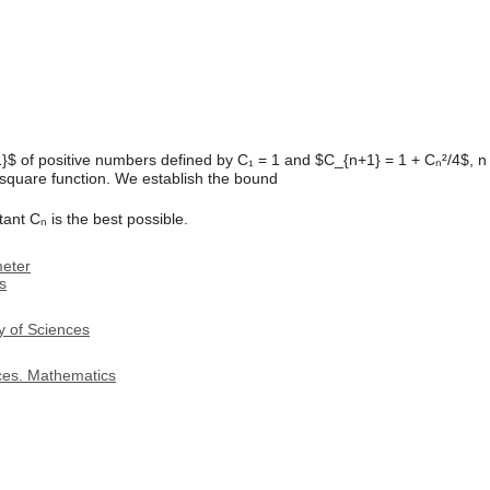
 of positive numbers defined by C₁ = 1 and $C_{n+1} = 1 + Cₙ²/4$, n =
 square function. We establish the bound
ant Cₙ is the best possible.
meter
s
y of Sciences
nces. Mathematics