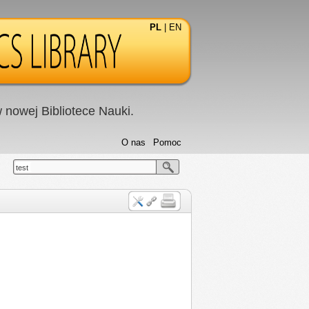
PL
|
EN
nowej Bibliotece Nauki.
O nas
Pomoc
test