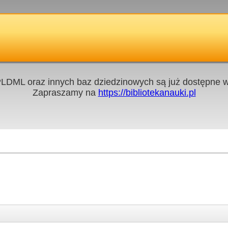
LDML oraz innych baz dziedzinowych są już dostępne w 
Zapraszamy na
https://bibliotekanauki.pl