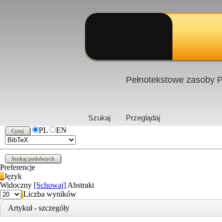
Pełnotekstowe zasoby P
PL
|
EN
Szukaj
Przeglądaj
PL
EN
Preferencje
Język
Widoczny
[Schowaj]
Abstrakt
Liczba wyników
Artykuł - szczegóły