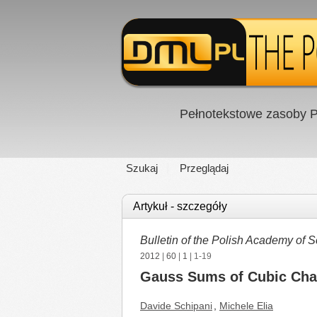
Pełnotekstowe zasoby P
Szukaj
Przeglądaj
Artykuł - szczegóły
Bulletin of the Polish Academy of 
2012
|
60
|
1
| 1-19
Gauss Sums of Cubic Char
Davide Schipani
,
Michele Elia