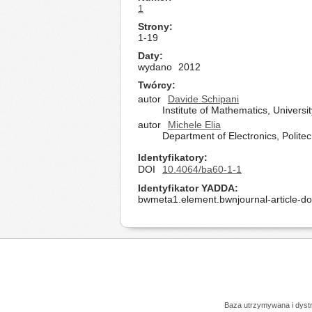
1
Strony
1-19
Daty
wydano
2012
Twórcy
autor
Davide Schipani
Institute of Mathematics, Universit
autor
Michele Elia
Department of Electronics, Politecn
Identyfikatory
DOI
10.4064/ba60-1-1
Identyfikator YADDA
bwmeta1.element.bwnjournal-article-d
Baza utrzymywana i dys