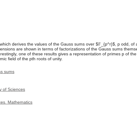
hich derives the values of the Gauss sums over $𝔽_{p^r}$, p odd, of 
tensions are shown in terms of factorizations of the Gauss sums themse
restingly, one of these results gives a representation of primes p of th
mic field of the pth roots of unity.
ss sums
y of Sciences
nces. Mathematics