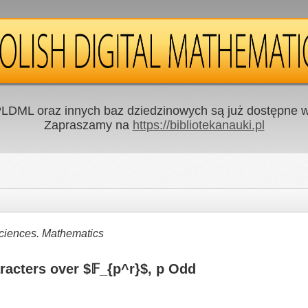
LDML oraz innych baz dziedzinowych są już dostępne w 
Zapraszamy na
https://bibliotekanauki.pl
Sciences. Mathematics
acters over $𝔽_{p^r}$, p Odd