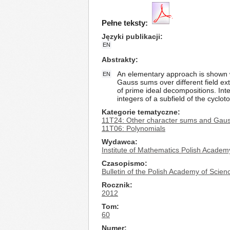
Pełne teksty:
Języki publikacji
EN
Abstrakty
An elementary approach is shown w
EN
Gauss sums over different field ex
of prime ideal decompositions. Inte
integers of a subfield of the cycloto
Kategorie tematyczne
11T24: Other character sums and Gau
11T06: Polynomials
Wydawca
Institute of Mathematics Polish Academ
Czasopismo
Bulletin of the Polish Academy of Scie
Rocznik
2012
Tom
60
Numer