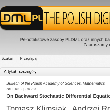
Pełnotekstowe zasoby PLDML oraz innych baz
Zapraszamy
Szukaj
Przeglądaj
Artykuł - szczegóły
Bulletin of the Polish Academy of Sciences. Mathematics
2011
|
59
|
3
| 275-288
On Backward Stochastic Differential Equati
Tomasz Klimsiak
,
Andrzej R