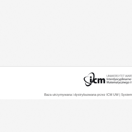
Baza utrzymywana i dystrybuowana przez
ICM UW
| System