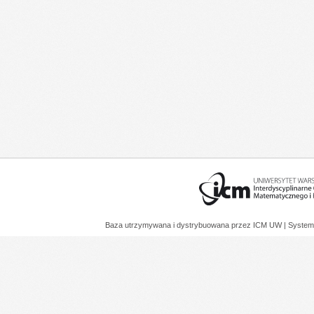
Baza utrzymywana i dystrybuowana przez
ICM UW
| System