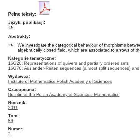
Pełne teksty:
Języki publikacji
EN
Abstrakty
We investigate the categorical behaviour of morphisms betwee
EN
algebraically closed field, which are associated to arrows of th
Kategorie tematyczne
16G20: Representations of quivers and partially ordered sets
16G70: Auslander-Reiten sequences (almost split sequences) and
Wydawca
Institute of Mathematics Polish Academy of Sciences
Czasopismo
Bulletin of the Polish Academy of Sciences. Mathematics
Rocznik
2011
Tom
59
Numer
2