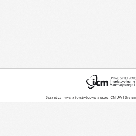
Baza utrzymywana i dystrybuowana przez
ICM UW
| System