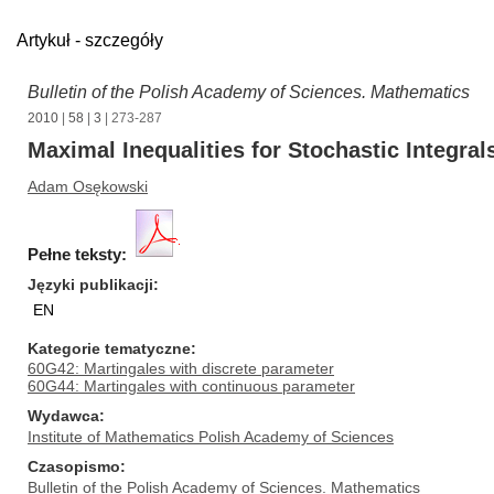
Artykuł - szczegóły
Bulletin of the Polish Academy of Sciences. Mathematics
2010
|
58
|
3
| 273-287
Maximal Inequalities for Stochastic Integral
Adam Osękowski
Pełne teksty:
Języki publikacji
EN
Kategorie tematyczne
60G42: Martingales with discrete parameter
60G44: Martingales with continuous parameter
Wydawca
Institute of Mathematics Polish Academy of Sciences
Czasopismo
Bulletin of the Polish Academy of Sciences. Mathematics