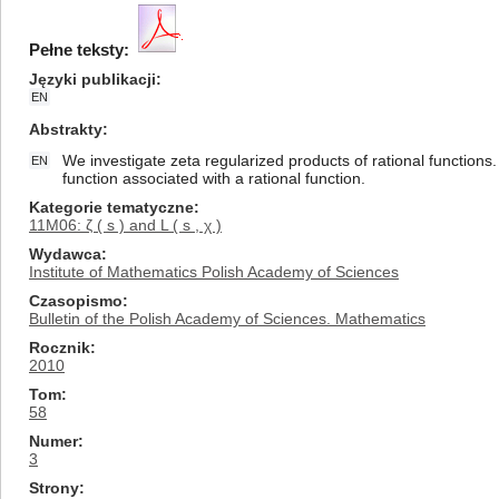
Pełne teksty:
Języki publikacji
EN
Abstrakty
We investigate zeta regularized products of rational function
EN
function associated with a rational function.
Kategorie tematyczne
11M06: ζ ( s ) and L ( s , χ )
Wydawca
Institute of Mathematics Polish Academy of Sciences
Czasopismo
Bulletin of the Polish Academy of Sciences. Mathematics
Rocznik
2010
Tom
58
Numer
3
Strony