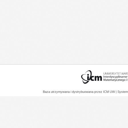
Baza utrzymywana i dystrybuowana przez
ICM UW
| System