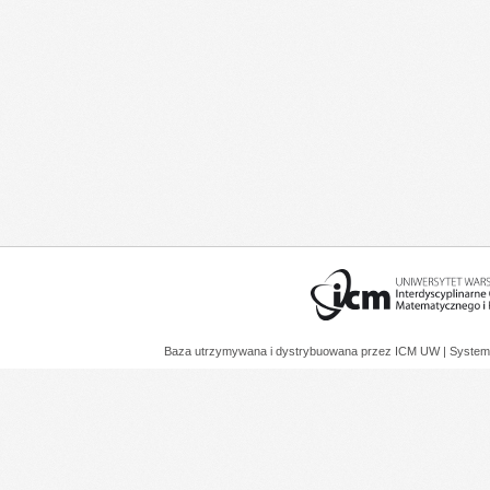
Baza utrzymywana i dystrybuowana przez
ICM UW
| System