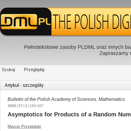
Pełnotekstowe zasoby PLDML oraz innych baz
Zapraszamy
Szukaj
Przeglądaj
Artykuł - szczegóły
Bulletin of the Polish Academy of Sciences. Mathematics
2009
|
57
|
2
| 163-167
Asymptotics for Products of a Random Numb
Marcin Przystalski