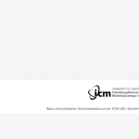
Baza utrzymywana i dystrybuowana przez
ICM UW
| System