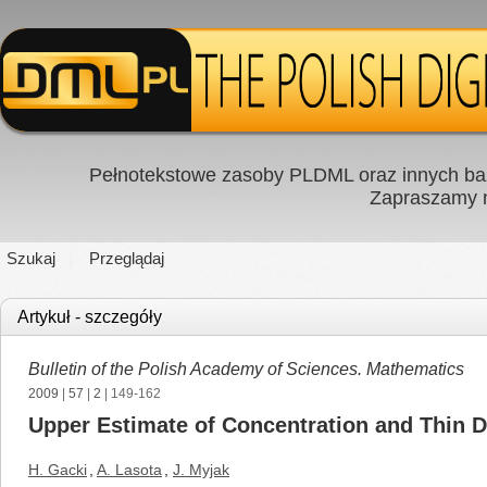
Pełnotekstowe zasoby PLDML oraz innych baz
Zapraszamy
Szukaj
Przeglądaj
Artykuł - szczegóły
Bulletin of the Polish Academy of Sciences. Mathematics
2009
|
57
|
2
| 149-162
Upper Estimate of Concentration and Thin 
H. Gacki
,
A. Lasota
,
J. Myjak