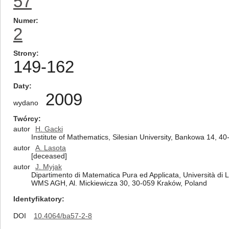
57
Numer
2
Strony
149-162
Daty
2009
wydano
Twórcy
autor
H. Gacki
Institute of Mathematics, Silesian University, Bankowa 14, 4
autor
A. Lasota
[deceased]
autor
J. Myjak
Dipartimento di Matematica Pura ed Applicata, Università di L'
WMS AGH, Al. Mickiewicza 30, 30-059 Kraków, Poland
Identyfikatory
DOI
10.4064/ba57-2-8