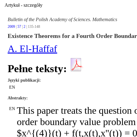
Artykuł - szczegóły
Bulletin of the Polish Academy of Sciences. Mathematics
2009
|
57
|
2
| 135-148
Existence Theorems for a Fourth Order Bounda
A. El-Haffaf
Pełne teksty:
Języki publikacji
EN
Abstrakty
This paper treats the question 
EN
order boundary value problem 
$x^{(4)}(t) + f(t,x(t),x''(t)) = 0