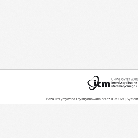
Baza utrzymywana i dystrybuowana przez
ICM UW
| System