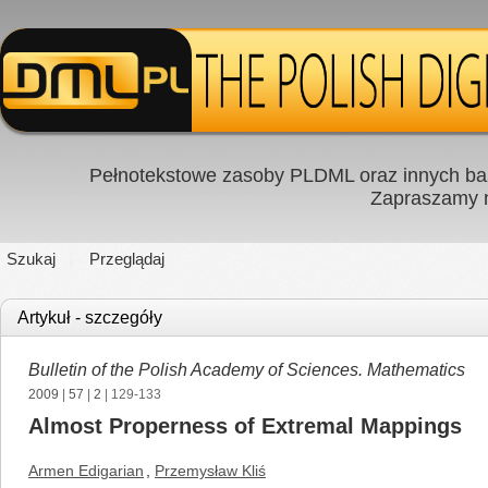
Pełnotekstowe zasoby PLDML oraz innych baz
Zapraszamy
Szukaj
Przeglądaj
Artykuł - szczegóły
Bulletin of the Polish Academy of Sciences. Mathematics
2009
|
57
|
2
| 129-133
Almost Properness of Extremal Mappings
Armen Edigarian
,
Przemysław Kliś