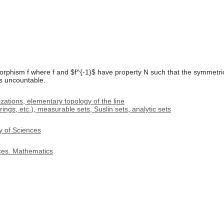
phism f where f and $f^{-1}$ have property N such that the symmetric 
is uncountable.
zations, elementary topology of the line
rings, etc.), measurable sets, Suslin sets, analytic sets
y of Sciences
nces. Mathematics