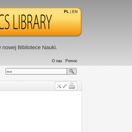
PL
|
EN
nowej Bibliotece Nauki.
O nas
Pomoc
test