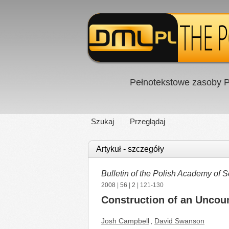
Pełnotekstowe zasoby P
Szukaj
Przeglądaj
Artykuł - szczegóły
Bulletin of the Polish Academy of 
2008
|
56
|
2
| 121-130
Construction of an Uncou
Josh Campbell
,
David Swanson