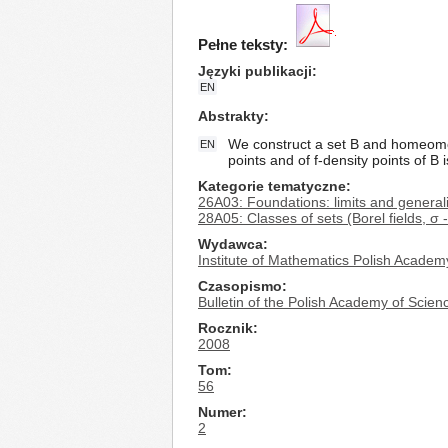
Pełne teksty:
Języki publikacji
EN
Abstrakty
We construct a set B and homeomor
EN
points and of f-density points of B 
Kategorie tematyczne
26A03: Foundations: limits and generali
28A05: Classes of sets (Borel fields, σ -
Wydawca
Institute of Mathematics Polish Academ
Czasopismo
Bulletin of the Polish Academy of Scie
Rocznik
2008
Tom
56
Numer
2