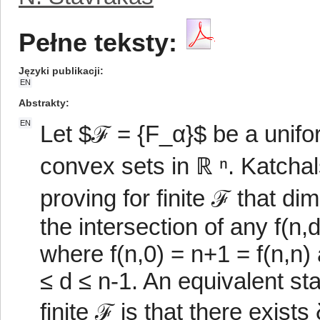
Pełne teksty:
Języki publikacji
EN
Abstrakty
EN
Let $ℱ = {F_α}$ be a unifo
convex sets in ℝ ⁿ. Katcha
proving for finite ℱ that dim
the intersection of any f(n
where f(n,0) = n+1 = f(n,n)
≤ d ≤ n-1. An equivalent sta
finite ℱ is that there exists