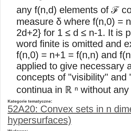
any f(n,d) elements of ℱ co
measure δ where f(n,0) = n
2d+2} for 1 ≤ d ≤ n-1. It is 
word finite is omitted and 
f(n,0) = n+1 = f(n,n) and f(n
applied to give necessary an
concepts of "visibility" and "
continua in ℝ ⁿ without any 
Kategorie tematyczne
52A20: Convex sets in n dim
hypersurfaces)