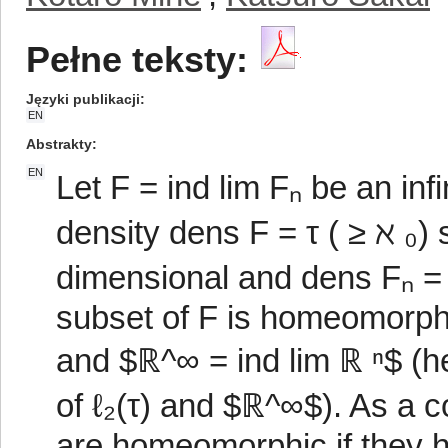
Pełne teksty:
Języki publikacji
EN
Abstrakty
EN
Let F = ind lim Fₙ be an in
density dens F = τ ( ≥ ℵ ₀) 
dimensional and dens Fₙ = τ
subset of F is homeomorphic
and $ℝ^∞ = ind lim ℝ ⁿ$ (h
of ℓ₂(τ) and $ℝ^∞$). As a 
are homeomorphic if they 