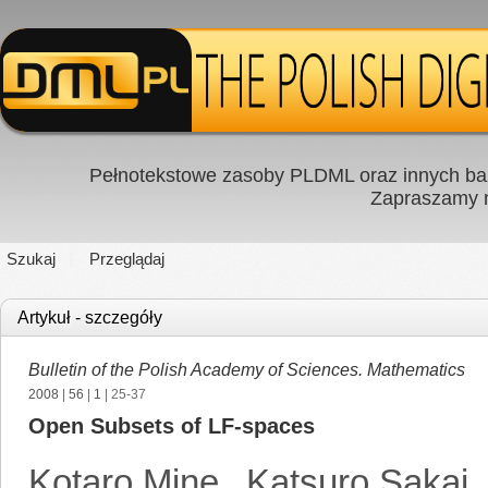
Pełnotekstowe zasoby PLDML oraz innych baz
Zapraszamy
Szukaj
Przeglądaj
Artykuł - szczegóły
Bulletin of the Polish Academy of Sciences. Mathematics
2008
|
56
|
1
| 25-37
Open Subsets of LF-spaces
Kotaro Mine
,
Katsuro Sakai