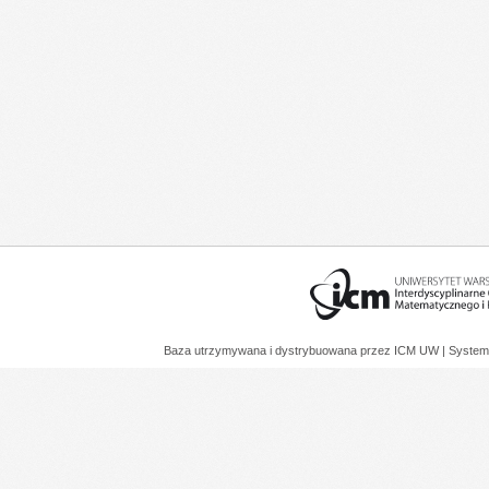
Baza utrzymywana i dystrybuowana przez
ICM UW
| System