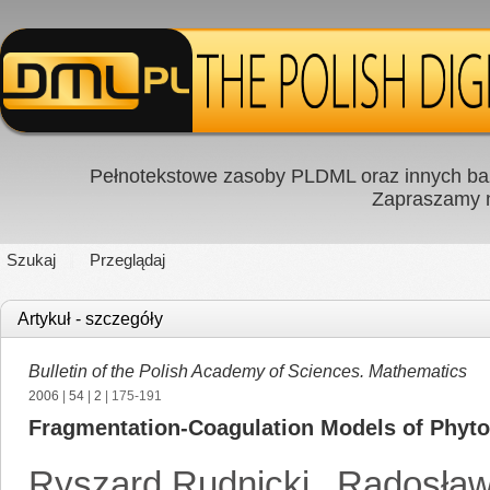
Pełnotekstowe zasoby PLDML oraz innych baz
Zapraszamy
Szukaj
Przeglądaj
Artykuł - szczegóły
Bulletin of the Polish Academy of Sciences. Mathematics
2006
|
54
|
2
| 175-191
Fragmentation-Coagulation Models of Phyt
Ryszard Rudnicki
,
Radosław