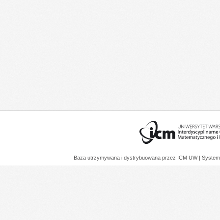
Baza utrzymywana i dystrybuowana przez
ICM UW
| System