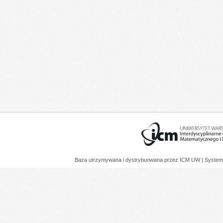
Baza utrzymywana i dystrybuowana przez
ICM UW
| System